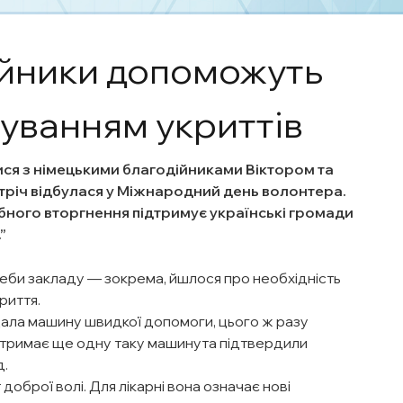
ійники допоможуть
уванням укриттів
ся з німецькими благодійниками Віктором та
тріч відбулася у Міжнародний день волонтера.
ного вторгнення підтримує українські громади
реби закладу — зокрема, йшлося про необхідність
риття.
ала машину швидкої допомоги, цього ж разу
тримає ще одну таку машинута підтвердили
д.
оброї волі. Для лікарні вона означає нові