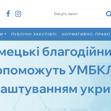
Facebook
Instagram
КИ
ПУБЛІЧНІ ЗАКУПІВЛІ
НОРМАТИВНО-ПРАВО
мецькі благодійн
опоможуть УМБКЛ
аштуванням укри