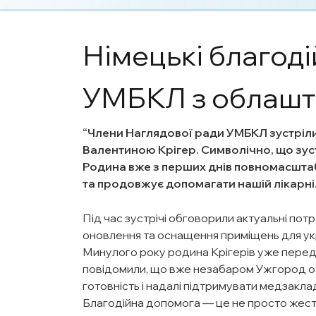
Німецькі благод
УМБКЛ з облашт
Члени Наглядової ради УМБКЛ зустріли
Валентиною Крігер. Символічно, що зус
Родина вже з перших днів повномасштаб
та продовжує допомагати нашій лікарні.
Під час зустрічі обговорили актуальні пот
оновлення та оснащення приміщень для ук
Минулого року родина Крігерів уже перед
повідомили, що вже незабаром Ужгород о
готовність і надалі підтримувати медзакла
Благодійна допомога — це не просто жест д