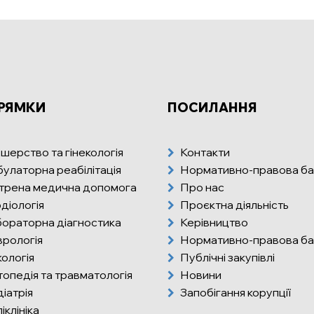
РЯМКИ
ПОСИЛАННЯ
шерство та гінекологія
Контакти
улаторна реабілітація
Нормативно-правова ба
трена медична допомога
Про нас
діологія
Проєктна діяльність
ораторна діагностика
Керівництво
рологія
Нормативно-правова ба
ологія
Публічні закупівлі
опедія та травматологія
Новини
іатрія
Запобігання корупції
іклініка