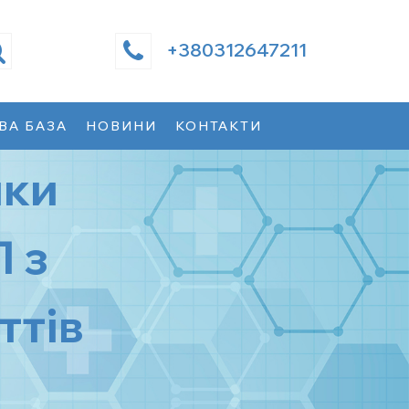
+380312647211
ВА БАЗА
НОВИНИ
КОНТАКТИ
ики
 з
ттів