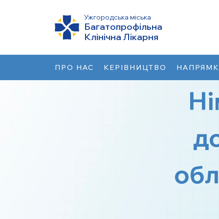
Ужгородська міська
Багатопрофільна
Клінічна Лікарня
ПРО НАС
КЕРІВНИЦТВО
НАПРЯМ
Ні
д
обл