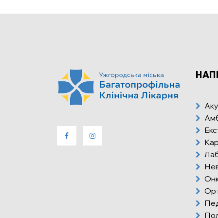
НАП
Аку
Амб
Екс
Кар
Лаб
Нев
Онк
Орт
Пед
Пол