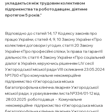
укладається між трудовим колективом
підприємства та роботодавцем, діятиме
протягом 5 років.
Відповідно до статей 14, 17 Кодексу законів про
працю України, статей 4, 9, 10 Закону України «Про
колективні договори i угоди», статті 20 Закону
України «Про професійні спілки, ïx права та гарантії
діяльності», статті 4 Закону України «Пpo соціальний
діалог в Україні», керуючись рішенням LIV ceciï
Ужгородської міської ради VIII скликання 23.05.2024
№1760 «Про комунальне некомерційне
підприемство «Ужгородська міська
багатопрофільна клінічна лікарня» Ужгородської
міської ради, з урахуванням листа №334/01-12 від
28.03.2025 роботодавця - Комунальне
некомерційне підприсмство «Ужгородська міська
багатопрофільна клінічна лікарня» Ужгородської