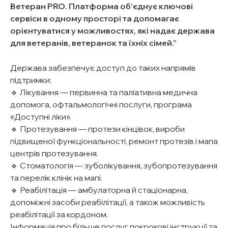
Ветеран PRO. Платформа об’єднує ключові
сервіси в одному просторі та допомагає
орієнтуватися у можливостях, які надає держава
для ветеранів, ветеранок та їхніх сімей.
Держава забезпечує доступ до таких напрямів
підтримки:
🔹 Лікування — первинна та паліативна медична
допомога, офтальмологічні послуги, програма
«Доступні ліки».
🔹 Протезування — протези кінцівок, вироби
підвищеної функціональності, ремонт протезів і мапа
центрів протезування.
🔹 Стоматологія — зуболікування, зубопротезування
та перелік клінік на мапі.
🔹 Реабілітація — амбулаторна й стаціонарна,
допоміжні засоби реабілітації, а також можливість
реабілітації за кордоном.
Інформація про більше послуг,покрокові інструкції та